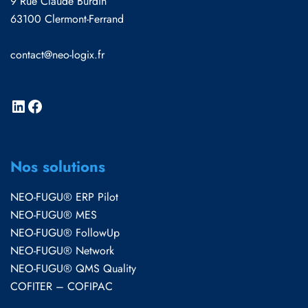
9 Rue Claude Burdin
63100 Clermont-Ferrand
contact@neo-logix.fr
Nos solutions
NEO-FUGU® ERP Pilot
NEO-FUGU® MES
NEO-FUGU® FollowUp
NEO-FUGU® Network
NEO-FUGU® QMS Quality
COFITER – COFIPAC