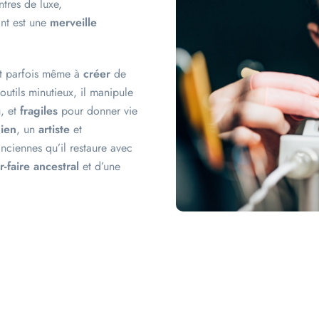
tres de luxe,
nt est une
merveille
t parfois même à
créer
de
utils minutieux, il manipule
u, et
fragiles
pour donner vie
cien
, un
artiste
et
 anciennes qu’il restaure avec
r-faire ancestral
et d’une