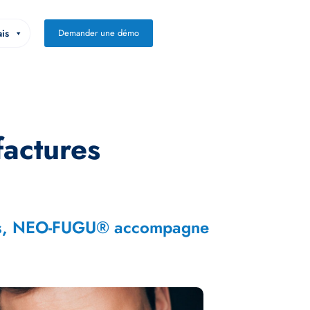
is
Demander une démo
factures
res, NEO-FUGU® accompagne