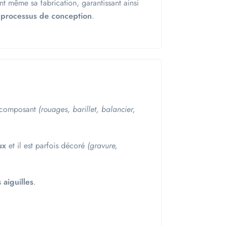
 même sa fabrication, garantissant ainsi
e processus de conception
.
 composant
(rouages, barillet, balancier,
eux
et il est parfois décoré
(gravure,
s
aiguilles
.