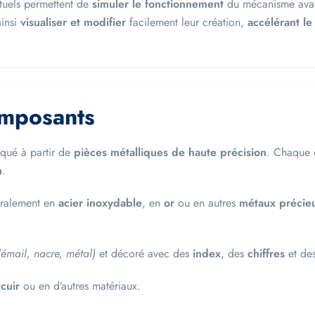
rtuels permettent de
simuler le fonctionnement
du mécanisme avant
ainsi
visualiser et modifier
facilement leur création,
accélérant l
omposants
riqué à partir de
pièces métalliques de haute précision
. Chaque
n
.
éralement en
acier inoxydable
, en
or
ou en autres
métaux préci
émail, nacre, métal)
et décoré avec des
index
, des
chiffres
et de
n
cuir
ou en d’autres matériaux.