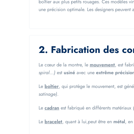
boîtier aux plus petits rouages. Ces modèles vi
une précision optimale. Les designers peuvent 
2. Fabrication des c
Le cœur de la montre, le
mouvement
, est fab
spiral…)
est
usiné
avec une
extrême précisio
Le
boîtier
, qui protège le mouvement, est gén
satinage)
.
Le
cadran
est fabriqué en différents matériaux
(
Le
bracelet
, quant à lui,peut être en
métal
, e