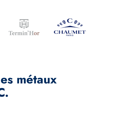
des métaux
C.