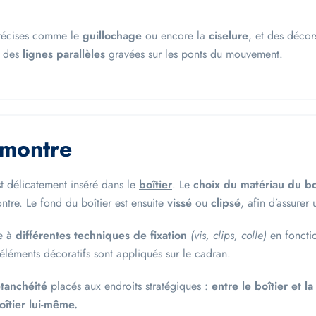
 précises comme le
guillochage
ou encore la
ciselure
, et des décor
n des
lignes parallèles
gravées sur les ponts du mouvement.
 montre
st délicatement inséré dans le
boîtier
. Le
choix du matériau du bo
tre. Le fond du boîtier est ensuite
vissé
ou
clipsé
, afin d’assurer
ce à
différentes techniques de fixation
(vis, clips, colle)
en foncti
s éléments décoratifs sont appliqués sur le cadran.
étanchéité
placés aux endroits stratégiques :
entre le boîtier et l
oîtier lui-même.