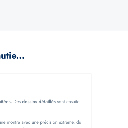
tie...
aitées.
Des
dessins détaillés
sont ensuite
e montre avec une précision extrême, du