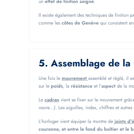
un
effet de finition soigné
.
Il existe également des techniques de finition
comme les
côtes de Genève
qui consistent e
5. Assemblage de la
Une fois le
mouvemen
t
assemblé et réglé, il e
sur le
poids
, la
résistance
et l’
aspect
de la mon
Le
cadran
vient se fixer sur le mouvement grâ
nacre…).
Les aiguilles, index, chiffres et autre
L’horloger vient équiper la montre de
joints d’
couronne, et entre le fond du boîtier et le b