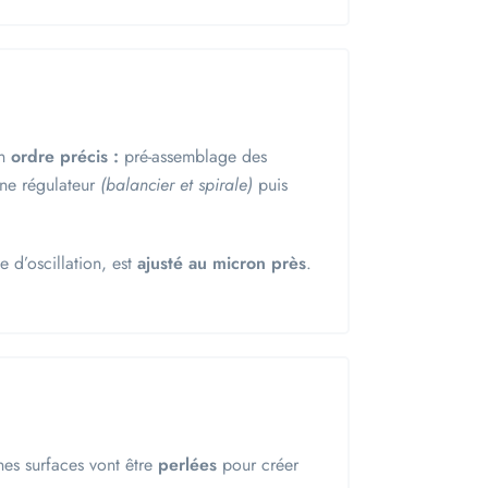
un
ordre précis :
pré-assemblage des
ne régulateur
(balancier et spirale)
puis
e d’oscillation, est
ajusté au micron près
.
ines surfaces vont être
perlées
pour créer