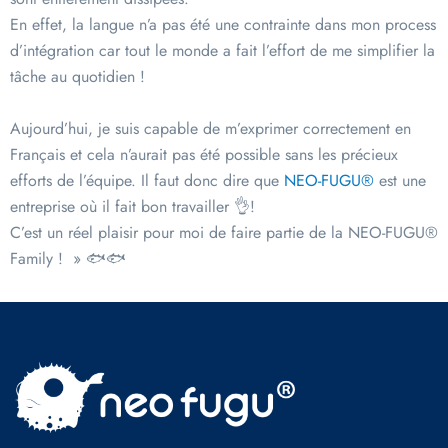
En effet, la langue n’a pas été une contrainte dans mon process
d’intégration car tout le monde a fait l’effort de me simplifier la
tâche au quotidien !
Aujourd’hui, je suis capable de m’exprimer correctement en
Français et cela n’aurait pas été possible sans les précieux
efforts de l’équipe. Il faut donc dire que
NEO-FUGU®
est une
entreprise où il fait bon travailler 👌!
C’est un réel plaisir pour moi de faire partie de la NEO-FUGU®
Family ! » 🐟🐟