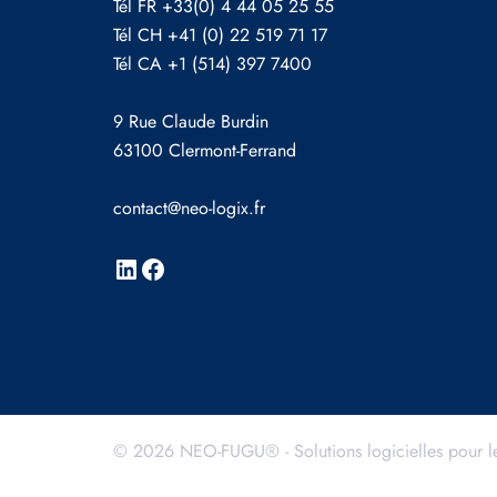
Tél FR +33(0) 4 44 05 25 55
Tél CH +41 (0) 22 519 71 17
Tél CA +1 (514) 397 7400
9 Rue Claude Burdin
63100 Clermont-Ferrand
contact@neo-logix.fr
© 2026 NEO-FUGU® - Solutions logicielles pour l