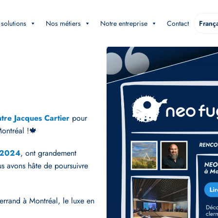
solutions
Nos métiers
Notre entreprise
Contact
França
tre Jacques Cartier
pour
Montréal !🍁
C2024
, ont grandement
us avons hâte de poursuivre
rrand à Montréal, le luxe en